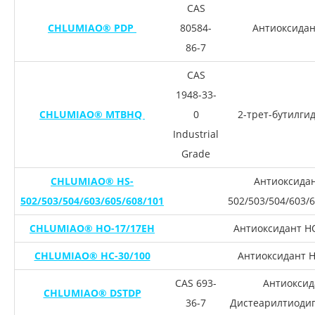
CAS
CHLUMIAO® PDP
80584-
Антиоксидан
86-7
CAS
1948-33-
CHLUMIAO® MTBHQ
0
2-трет-бутилги
Industrial
Grade
CHLUMIAO® HS-
Антиоксидан
502/503/504/603/605/608/101
502/503/504/603/
CHLUMIAO® HO-17/17EH
Антиоксидант H
CHLUMIAO® HC-30/100
Антиоксидант H
CAS 693-
Антиоксид
CHLUMIAO® DSTDP
36-7
Дистеарилтиоди