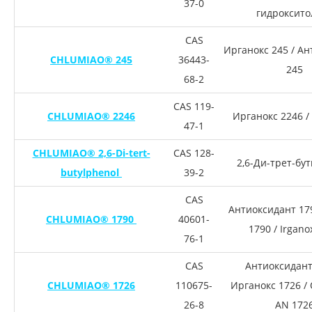
37-0
гидроксито
CAS
Ирганокс 245 / А
CHLUMIAO® 245
36443-
245
68-2
CAS 119-
CHLUMIAO® 2246
Ирганокс 2246 /
47-1
CHLUMIAO® 2,6-Di-tert-
CAS 128-
2,6-Ди-трет-бу
butylphenol
39-2
CAS
Антиоксидант 17
CHLUMIAO® 1790
40601-
1790 / Irgano
76-1
CAS
Антиоксидант
CHLUMIAO® 1726
110675-
Ирганокс 1726 /
26-8
AN 172