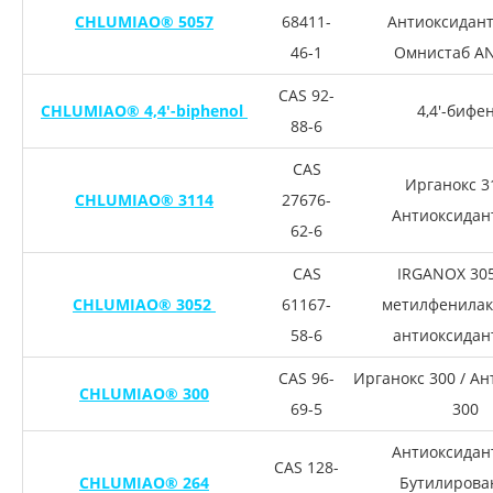
CHLUMIAO® 5057
68411-
Антиоксидант
46-1
Омнистаб AN
CAS 92-
CHLUMIAO® 4,4′-biphenol
4,4′-бифе
88-6
CAS
Ирганокс 3
CHLUMIAO® 3114
27676-
Антиоксидан
62-6
CAS
IRGANOX 305
CHLUMIAO® 3052
61167-
метилфенилак
58-6
антиоксидан
CAS 96-
Ирганокс 300 / А
CHLUMIAO® 300
69-5
300
Антиоксидант
CAS 128-
CHLUMIAO® 264
Бутилиров