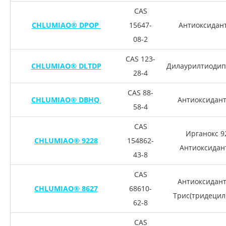
CAS
CHLUMIAO® DPOP
15647-
Антиоксидан
08-2
CAS 123-
CHLUMIAO® DLTDP
Дилаурилтиодип
28-4
CAS 88-
CHLUMIAO® DBHQ
Антиоксидан
58-4
CAS
Ирганокс 9
CHLUMIAO® 9228
154862-
Антиоксидан
43-8
CAS
Антиоксидант
CHLUMIAO® 8627
68610-
Трис(тридецил
62-8
CAS