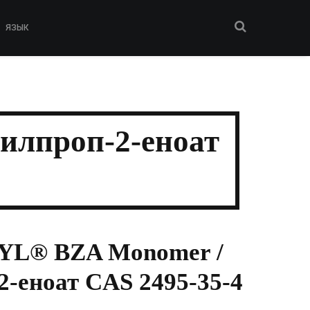
ЯЗЫК
лпроп-2-еноат
L® BZA Monomer /
2-еноат CAS 2495-35-4