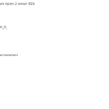
ил проп-2-эноат BZA
H
O
10
2
nal monomers