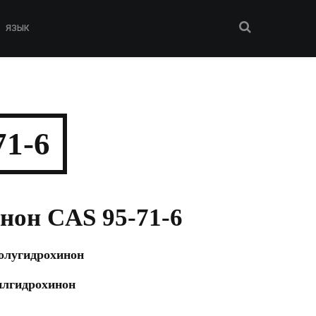
ЯЗЫК
71-6
нон CAS 95-71-6
Толугидрохинон
илгидрохинон