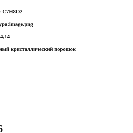
: C7H8O2
ура:image.png
4,14
ный кристаллический порошок
6