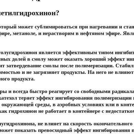
-метилгидрохинон?
который может сублимироваться при нагревании и ста
эфире, метаноле, и нерастворим в нефтяном эфире. 
 толугидрохинон является эффективным типом ингиби
чных долей в смолу может оказать хороший эффект и
тит затвердевание смолы после полимеризации. Стабил
имостью и не загрязняет продукты. На него не влияю
ного продукта.
уры и всегда быстро реагирует со свободными радика
катехол теряет эффект ингибирования полимеризации 
т окружающей среды, в аэробных условиях или в конте
ак гидрохинон не работает в контейнере с недостатко
лугидрохинона, не влияет на скорость окончательног
может показать превосходный эффект ингибирования