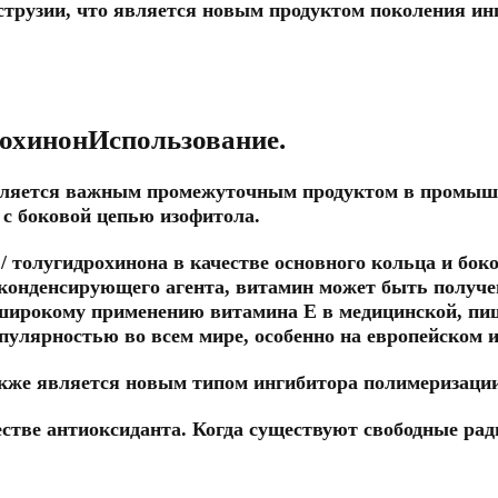
кструзии, что является новым продуктом поколения 
рохинон
Использование
.
является важным промежуточным продуктом в промышл
 с боковой цепью изофитола.
/ толугидрохинона в качестве основного кольца и бок
 конденсирующего агента, витамин может быть получе
 широкому применению витамина Е в медицинской, пищ
улярностью во всем мире, особенно на европейском 
акже является новым типом ингибитора полимеризации
естве антиоксиданта. Когда существуют свободные рад