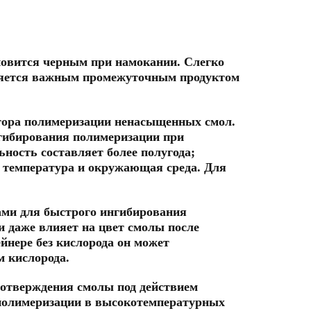
новится черным при намокании.
Слегко
Является важным промежуточным продуктом
тора полимеризации ненасыщенных смол.
нгибирования полимеризации при
ьность составляет более полугода;
т температура и окружающая среда. Для
лами для быстрого ингибирования
и даже влияет на цвет смолы после
йнере без кислорода он может
м кислорода.
о отверждения смолы под действием
 полимеризации в высокотемпературных