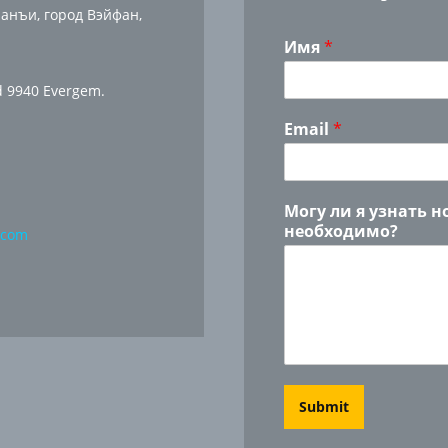
анъи, город Вэйфан,
Имя
*
d 9940 Evergem.
Email
*
Могу ли я узнать н
необходимо?
.com
Submit