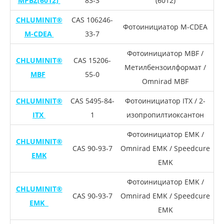
MPBZ(6012)
83-3
(6012)
CHLUMINIT®
CAS 106246-
Фотоинициатор M-CDEA
M-CDEA
33-7
Фотоинициатор MBF /
CHLUMINIT®
CAS 15206-
Метилбензоилформат /
MBF
55-0
Omnirad MBF
CHLUMINIT®
CAS 5495-84-
Фотоинициатор ITX / 2-
ITX
1
изопропилтиоксантон
Фотоинициатор EMK /
CHLUMINIT®
CAS 90-93-7
Omnirad EMK / Speedcure
EMK
EMK
Фотоинициатор EMK /
CHLUMINIT®
CAS 90-93-7
Omnirad EMK / Speedcure
EMK
EMK