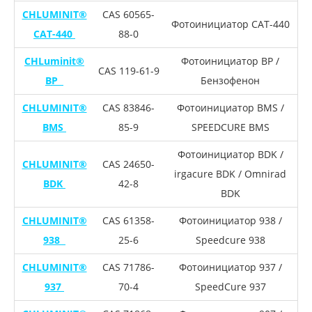
CHLUMINIT®
CAS 60565-
Фотоинициатор CAT-440
CAT-440
88-0
CHLuminit®
Фотоинициатор BP /
CAS 119-61-9
BP
Бензофенон
CHLUMINIT®
CAS 83846-
Фотоинициатор BMS /
BMS
85-9
SPEEDCURE BMS
Фотоинициатор BDK /
CHLUMINIT®
CAS 24650-
irgacure BDK / Omnirad
BDK
42-8
BDK
CHLUMINIT®
CAS 61358-
Фотоинициатор 938 /
938
25-6
Speedcure 938
CHLUMINIT®
CAS 71786-
Фотоинициатор 937 /
937
70-4
SpeedCure 937