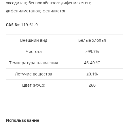
оксодитан; бензоилбензол; дифенилкетон;
дифенилметанон; фенилкетон
CAS №
: 119-61-9
Внешний вид
Белые хлопья
Чистота
≥99.7%
Температура плавления
46-49 ℃
Летучие вещества
≤0.1%
Цвет (Pt/Co)
≤60
Использование