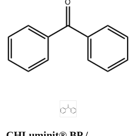
CHLuminit® BP /