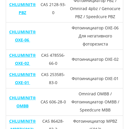
Фотоинициатор PBZ /
CHLUMINIT®
CAS 2128-93-
Omnirad 4pbz / Genocure
PBZ
0
PBZ / Speedcure PBZ
Фотоинициатор OXE-06
CHLUMINIT®
Для негативного
OXE-06
фоторезиста
CHLUMINIT®
CAS 478556-
Фотоинициатор OXE-02
OXE-02
66-0
CHLUMINIT®
CAS 253585-
Фотоинициатор OXE-01
OXE-01
83-0
Omnirad OMBB /
CHLUMINIT®
CAS 606-28-0
Фотоинициатор OMBB /
OMBB
Speedcure MBB
CHLUMINIT®
CAS 86428-
Фотоинициатор MPBZ