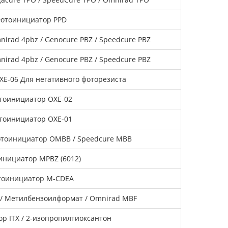
отоинициатор PPD
irad 4pbz / Genocure PBZ / Speedcure PBZ
irad 4pbz / Genocure PBZ / Speedcure PBZ
E-06 Для негативного фоторезиста
тоинициатор OXE-02
тоинициатор OXE-01
тоинициатор OMBB / Speedcure MBB
инициатор MPBZ (6012)
тоинициатор M-CDEA
/ Метилбензоилформат / Omnirad MBF
р ITX / 2-изопропилтиоксантон