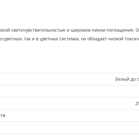
окой светочувствительностью и широким пиком поглощения. OX
сцветных, так и в цветных системах, он обладает низкой токси
Белый до 
2
ств