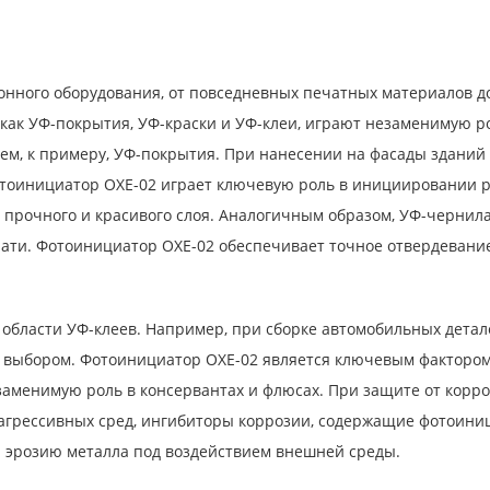
ронного оборудования, от повседневных печатных материалов 
как УФ-покрытия, УФ-краски и УФ-клеи, играют незаменимую р
м, к примеру, УФ-покрытия. При нанесении на фасады зданий э
тоинициатор OXE-02 играет ключевую роль в инициировании р
прочного и красивого слоя. Аналогичным образом, УФ-чернила
чати. Фотоинициатор OXE-02 обеспечивает точное отвердевание
 в области УФ-клеев. Например, при сборке автомобильных дет
 выбором. Фотоинициатор OXE-02 является ключевым факторо
заменимую роль в консервантах и флюсах. При защите от корро
агрессивных сред, ингибиторы коррозии, содержащие фотоиниц
эрозию металла под воздействием внешней среды.