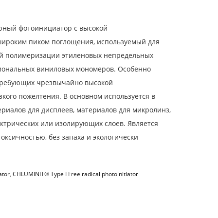
рный фотоинициатор с высокой
широким пиком поглощения, используемый для
й полимеризации этиленовых непредельных
иональных виниловых мономеров. Особенно
требующих чрезвычайно высокой
зкого пожелтения. В основном используется в
риалов для дисплеев, материалов для микролинз,
ктрических или изолирующих слоев. Является
оксичностью, без запаха и экологически
ator
,
CHLUMINIT® Type I Free radical photoinitiator