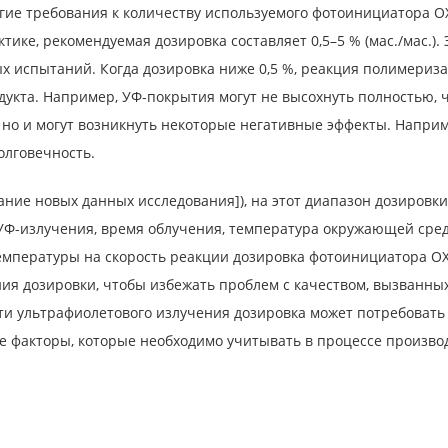
ие требования к количеству используемого фотоинициатора OX
е, рекомендуемая дозировка составляет 0,5–5 % (мас./мас.). 
ых испытаний. Когда дозировка ниже 0,5 %, реакция полимериз
укта. Например, УФ-покрытия могут не высохнуть полностью, ч
 но и могут возникнуть некоторые негативные эффекты. Напри
долговечность.
ание новых данных исследования]), на этот диапазон дозировк
УФ-излучения, время облучения, температура окружающей среды
температуры на скорость реакции дозировка фотоинициатора O
я дозировки, чтобы избежать проблем с качеством, вызванных
ти ультрафиолетового излучения дозировка может потребовать
е факторы, которые необходимо учитывать в процессе производ