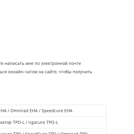
ете написать мне по электронной почте
ться онлайн-чатом на сайте, чтобы получить
HA / Omnirad EHA / Speedcure EHA
атор TPO-L / irgacure TPO-L
gacure TPO / SpeedCure TPO / Omnirad TPO