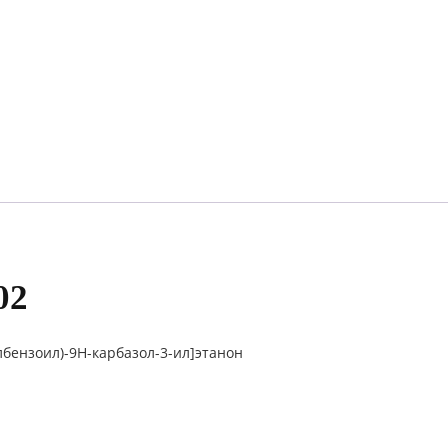
02
илбензоил)-9H-карбазол-3-ил]этанон