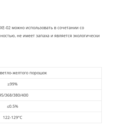
E-02 можно использовать в сочетании со
чностью, не имеет запаха и является экологически
светло-желтого порошок
≥99%
95/368/380/400
≤0.5%
122-129°C