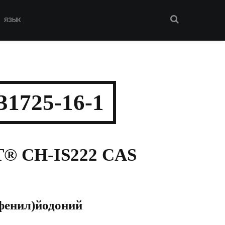
ЯЗЫК
1725-16-1
® CH-IS222 CAS
лфенил)йодоний