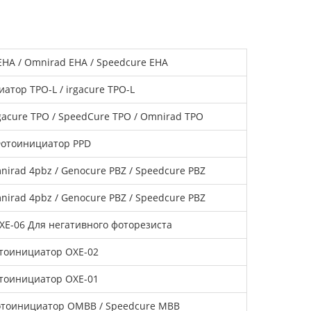
HA / Omnirad EHA / Speedcure EHA
атор TPO-L / irgacure TPO-L
gacure TPO / SpeedCure TPO / Omnirad TPO
отоинициатор PPD
irad 4pbz / Genocure PBZ / Speedcure PBZ
irad 4pbz / Genocure PBZ / Speedcure PBZ
E-06 Для негативного фоторезиста
тоинициатор OXE-02
тоинициатор OXE-01
тоинициатор OMBB / Speedcure MBB