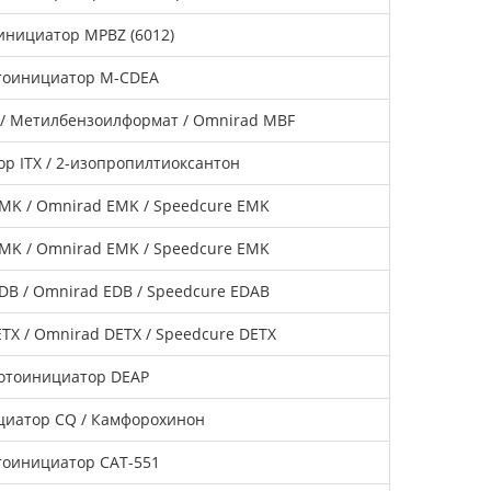
инициатор MPBZ (6012)
тоинициатор M-CDEA
/ Метилбензоилформат / Omnirad MBF
р ITX / 2-изопропилтиоксантон
MK / Omnirad EMK / Speedcure EMK
MK / Omnirad EMK / Speedcure EMK
B / Omnirad EDB / Speedcure EDAB
X / Omnirad DETX / Speedcure DETX
отоинициатор DEAP
иатор CQ / Камфорохинон
оинициатор CAT-551