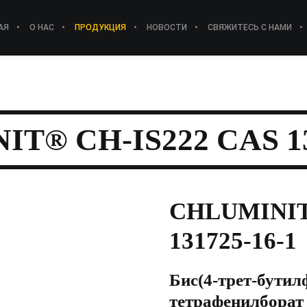
АЯ
О НАС
ПРОДУКЦИЯ
НОВОСТИ
СВЯЖИТЕСЬ С НАМИ
T® CH-IS222 CAS 13
CHLUMINIT
131725-16-1
Бис(4-трет-бути
тетрафенилборат